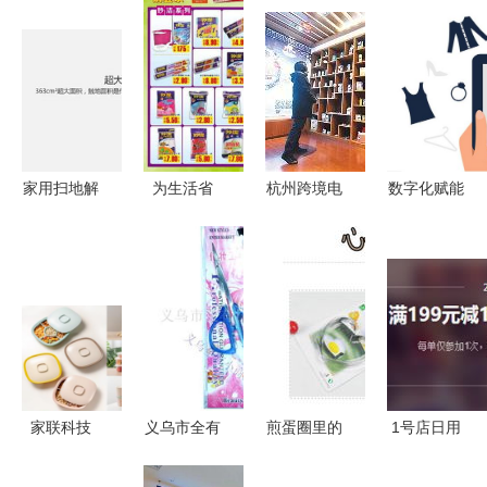
家用扫地解
为生活省
杭州跨境电
数字化赋能
决方案 一
钱，为品质
商体验馆开
日用品销售
次性完整清
加温 把握
门迎客，日
二维码积分
扫过程在夏
今日特惠好
用百货销售
系统开发全
天来临时刻
时机
成亮点
解析
的极致模式
家联科技
义乌市全有
煎蛋圈里的
1号店日用
“限塑”+“双
日用百货商
懒人智慧
百货促销专