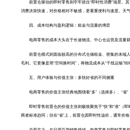
前置仓驱动的即时零售则牢牢抓住“即时性消费”场景。其
消费决策快速，对价格相对不敏感，更看重便利与速度。天
四、成本结构与盈利逻辑：租金与流量的博弈
电商零售的成本大头在于长途物流、中心仓运营及流量
前置仓模式则面临较高的分布式仓储租金、密集的末端
毛利。它更像是用“空间换时间”，将物流成本从“干线运输”转
五、用户体验与价值主张：多快好省的不同侧重
电商零售的价值主张经典地围绕着“多”（选择多）、“
即时零售前置仓的价值主张则极致聚焦于“快”和“准”（
两者标准趋同；但在“省”上，前置仓因即时性溢价，通常价
总而言之，在日用百货销售领域，电商零售与即时零售