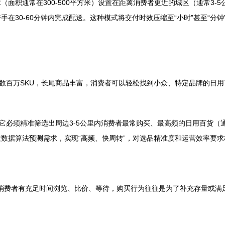
面积通常在300-500平方米）设置在距离消费者更近的城区（通常3-
在30-60分钟内完成配送。这种模式将交付时效压缩至“小时”甚至“分
储数百万SKU，长尾商品丰富，消费者可以轻松找到小众、特定品牌的日
，它必须精准筛选出周边3-5公里内消费者最常购买、最高频的日用百货（
数据算法预测需求，实现“高频、快周转”，对选品精准度和运营效率要求
”。消费者有充足时间浏览、比价、等待，购买行为往往是为了补充存量或