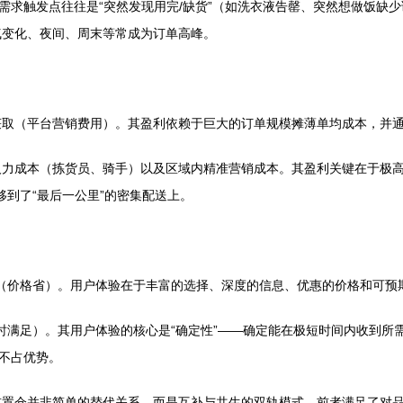
需求触发点往往是“突然发现用完/缺货”（如洗衣液告罄、突然想做饭缺
气变化、夜间、周末等常成为订单高峰。
获取（平台营销费用）。其盈利依赖于巨大的订单规模摊薄单均成本，并
人力成本（拣货员、骑手）以及区域内精准营销成本。其盈利关键在于极
移到了“最后一公里”的密集配送上。
省”（价格省）。用户体验在于丰富的选择、深度的信息、优惠的价格和可预
即时满足）。其用户体验的核心是“确定性”——确定能在极短时间内收到所
格不占优势。
前置仓并非简单的替代关系，而是互补与共生的双轨模式。前者满足了对